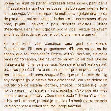
Jo mai he sigut de parlar i expressar estes coses, però per a
mi l'escalada ha sigut de les coses més boniques que he fet a
la meua vida. Vam començar de molt
críos
agafant una corda
de pita d'una pallissa i nugant-la darrere d'una carrasca, d'una
roca, pujant i baixant a pols; després revistes i llibres
d'escalada. I ens hem jugat un poc la vida, perquè baixàvem
amb la corda rodant el cos, el coll, d'una manera que uf!
En esta zona vam començar amb gent del Centre
Excursioniste. Ells ens preguntaven: «Els vostres pares ho
saben, que feu escalada?». Déiem: «Sí sí», però no, els meus
pares no ho sabien, què havien de saber? Jo els deia que me
n'anava a la muntanya a caminar. Mon pare no m'hauria deixat,
era prou perillós. Però si no teníem ni equip, ni peus de gat ni
res... anàvem amb unes
xiruques
! Fins que un dia, més de mig
any després (jo ja estava fart d’eixa tensió) em van deixar un
macuto
ple de material (cordes, arnesos, mosquetons). Quan
ho va veure, mon pare em va preguntar: «Això que és? —És
material per a escalar». «Com que escalar? Torna-li’l a l'amo.
—No, no li’l tornaré, perquè jo escale». I a partir d’eixe moment
vaig començar a comprar el meu propi material.