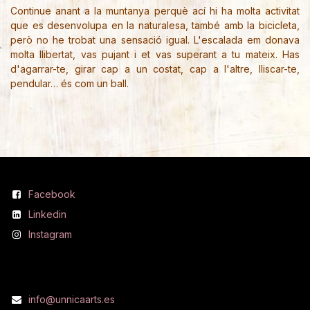
Continue anant a la muntanya perquè ací hi ha molta activitat
que es desenvolupa en la naturalesa, també amb la bicicleta,
però no he trobat una sensació igual. L'escalada em donava
molta llibertat, vas pujant i et vas superant a tu mateix. Has
d'agarrar-te, girar cap a un costat, cap a l'altre, lliscar-te,
pendular… és com un ball.
Síguenos
Facebook
Linkedin
Instagram
Contáctanos
info@unnicaarts.es