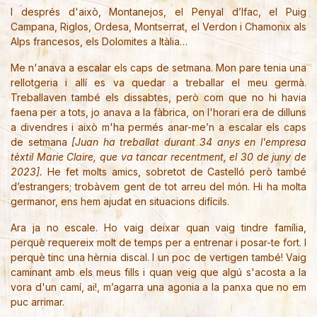
I després d'això, Montanejos, el Penyal d’Ifac, el Puig
Campana, Riglos, Ordesa, Montserrat, el Verdon i Chamonix als
Alps francesos, els Dolomites a Itàlia…
Me n'anava a escalar els caps de setmana. Mon pare tenia una
rellotgeria i allí es va quedar a treballar el meu germà.
Treballaven també els dissabtes, però com que no hi havia
faena per a tots, jo anava a la fàbrica, on l'horari era de dilluns
a divendres i això m'ha permés anar-me’n a escalar els caps
de setmana
[Juan ha treballat durant 34 anys en l'empresa
tèxtil Marie Claire, que va tancar recentment, el 30 de juny de
2023].
He fet molts amics, sobretot de Castelló però també
d’estrangers; trobàvem gent de tot arreu del món. Hi ha molta
germanor, ens hem ajudat en situacions difícils.
Ara ja no escale. Ho vaig deixar quan vaig tindre família,
perquè requereix molt de temps per a entrenar i posar-te fort. I
perquè tinc una hèrnia discal. I un poc de vertigen també! Vaig
caminant amb els meus fills i quan veig que algú s'acosta a la
vora d'un camí, ai!, m’agarra una agonia a la panxa que no em
puc arrimar.